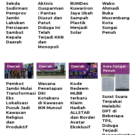
Sekda
Aktivis
BUMDes
Wako
Sudirman:
Gusparman
Kuwariron
Ahmadi
Pemprov
: Pantas
Jaya Ubah
Buka
Jambi
Diusut dan
Sampah
Musrenbang
Lakukan
Patut
Plastik
Kota
Persiapan
Diduga Ini
Menjadi
Sungai
Sambut
Telah
Solar
Penuh
Kepala
Terjadi KKN
Daerah
dan
Monopoli
Daerah
Daerah
Daerah
Kota Sungai
Penuh
Pemkot
Wacana
Kode
Jambi Mulai
Penetapan
Redeem
Transformasi
DKI
MLBB
Surat Suara
Eks
Kotabaru
terbaru
Terpakai
Lokalisasi
di Kawasan
Klaim
Melebihi
Pucuk Jadi
IKN Muncul
Hadiah
DPT di
Kawasan
ALLSTAR
Beberapa
Religius
dan Border
TPS,
dan
Avatar
Diduga
Produktif
Eksklusif
Terjadi