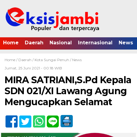
Home
Daerah
Nasional
Internasional
News
Home /
Daerah
/
Kota Sungai Penuh
/
News
Jumat, 25 Juni 2021 - 00:18 WIB
MIRA SATRIANI,S.Pd Kepala
SDN 021/XI Lawang Agung
Mengucapkan Selamat