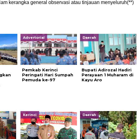
alam kerangka general observasi atau tinjauan menyeluruh(**)
Advertorial
Daerah
Pemkab Kerinci
Bupati Adirozal Hadiri
ngkan
Peringati Hari Sumpah
Perayaan 1 Muharam di
Pemuda ke-97
Kayu Aro
k
Kerinci
Daerah