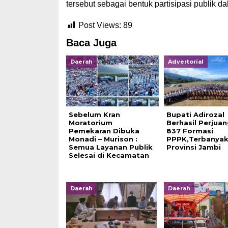
tersebut sebagai bentuk partisipasi publik d
Post Views:
89
Baca Juga
Daerah
Advertorial
Sebelum Kran
Bupati Adirozal
Moratorium
Berhasil Perjua
Pemekaran Dibuka
837 Formasi
Monadi – Murison :
PPPK,Terbanya
Semua Layanan Publik
Provinsi Jambi
Selesai di Kecamatan
Daerah
Daerah