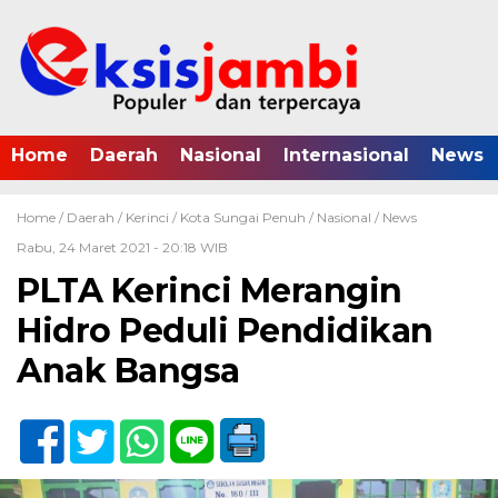
Home
Daerah
Nasional
Internasional
News
Home /
Daerah
/
Kerinci
/
Kota Sungai Penuh
/
Nasional
/
News
Rabu, 24 Maret 2021 - 20:18 WIB
PLTA Kerinci Merangin
Hidro Peduli Pendidikan
Anak Bangsa