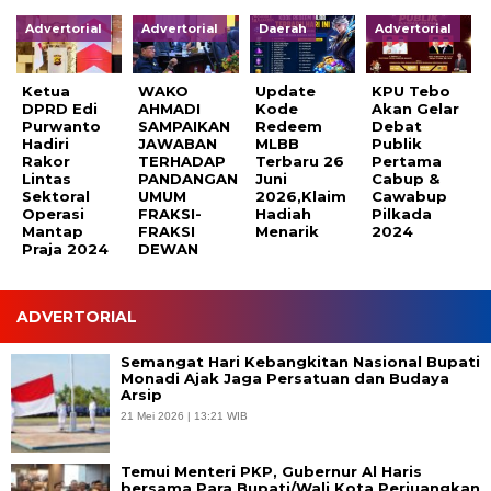
Advertorial
Advertorial
Daerah
Advertorial
Ketua
WAKO
Update
KPU Tebo
DPRD Edi
AHMADI
Kode
Akan Gelar
Purwanto
SAMPAIKAN
Redeem
Debat
Hadiri
JAWABAN
MLBB
Publik
Rakor
TERHADAP
Terbaru 26
Pertama
Lintas
PANDANGAN
Juni
Cabup &
Sektoral
UMUM
2026,Klaim
Cawabup
Operasi
FRAKSI-
Hadiah
Pilkada
Mantap
FRAKSI
Menarik
2024
Praja 2024
DEWAN
ADVERTORIAL
Semangat Hari Kebangkitan Nasional Bupati
Monadi Ajak Jaga Persatuan dan Budaya
Arsip
21 Mei 2026 | 13:21 WIB
Temui Menteri PKP, Gubernur Al Haris
bersama Para Bupati/Wali Kota Perjuangkan