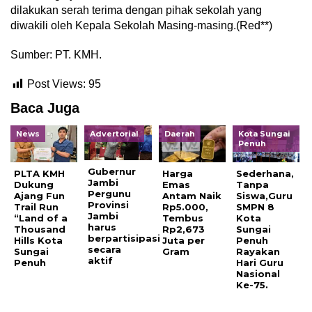
dilakukan serah terima dengan pihak sekolah yang
diwakili oleh Kepala Sekolah Masing-masing.(Red**)
Sumber: PT. KMH.
Post Views:
95
Baca Juga
News
Advertorial
Daerah
Kota Sungai
Penuh
Gubernur
PLTA KMH
Harga
Sederhana,
Jambi
Dukung
Emas
Tanpa
Pergunu
Ajang Fun
Antam Naik
Siswa,Guru
Provinsi
Trail Run
Rp5.000,
SMPN 8
Jambi
“Land of a
Tembus
Kota
harus
Thousand
Rp2,673
Sungai
berpartisipasi
Hills Kota
Juta per
Penuh
secara
Sungai
Gram
Rayakan
aktif
Penuh
Hari Guru
Nasional
Ke-75.