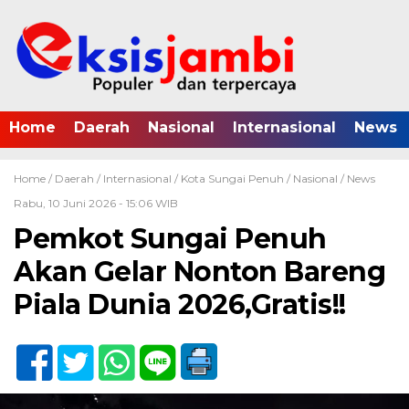
Home
Daerah
Nasional
Internasional
News
Home /
Daerah
/
Internasional
/
Kota Sungai Penuh
/
Nasional
/
News
Rabu, 10 Juni 2026 - 15:06 WIB
Pemkot Sungai Penuh
Akan Gelar Nonton Bareng
Piala Dunia 2026,Gratis!!