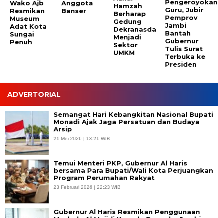
Pengeroyokan
Wako Ajb
Anggota
Hamzah
Guru, Jubir
Resmikan
Banser
Berharap
Pemprov
Museum
Gedung
Jambi
Adat Kota
Dekranasda
Bantah
Sungai
Menjadi
Gubernur
Penuh
Sektor
Tulis Surat
UMKM
Terbuka ke
Presiden
ADVERTORIAL
Semangat Hari Kebangkitan Nasional Bupati
Monadi Ajak Jaga Persatuan dan Budaya
Arsip
21 Mei 2026 | 13:21 WIB
Temui Menteri PKP, Gubernur Al Haris
bersama Para Bupati/Wali Kota Perjuangkan
Program Perumahan Rakyat
23 Februari 2026 | 22:23 WIB
Gubernur Al Haris Resmikan Penggunaan