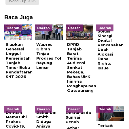
World Cup 2026
Baca Juga
Daerah
Daerah
Daerah
Daerah
Solusi
Sinergi
Digital
Siapkan
Wapres
DPRD
Rencanakan
Generasi
Gibran
Tanjab
Ubah
Unggul
Tinjau
Barat
Alokasi
Pemerintah
Progres Tol
Terima
Dana
Tanjab
Bayung
Audiensi
Rights
Timur Buka
Lencir
Serikat
Issue
Pendaftaran
Pekerja,
SNT 2026
Bahas UMK
hingga
Penghapusan
Outsourcing
Daerah
Daerah
Daerah
Daerah
Dengan
Bahar bin
Mematuhi
Smith
Prokes
Diduga
Terkait
Covid-19,
Aniaya
Azhar