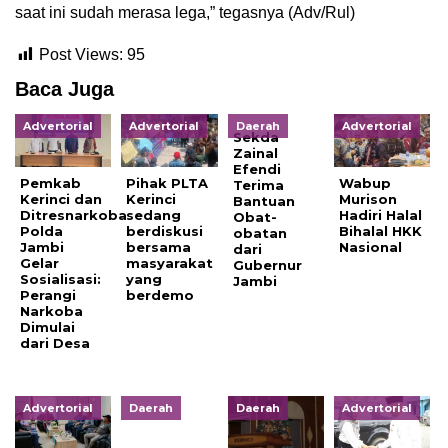
saat ini sudah merasa lega,” tegasnya (Adv/Rul)
Post Views:
95
Baca Juga
Advertorial
Advertorial
Daerah
Advertorial
Sekda
Zainal
Efendi
Pemkab
Pihak PLTA
Wabup
Terima
Kerinci dan
Kerinci
Murison
Bantuan
Ditresnarkoba
sedang
Hadiri Halal
Obat-
Polda
berdiskusi
Bihalal HKK
obatan
Jambi
bersama
Nasional
dari
Gelar
masyarakat
Gubernur
Sosialisasi:
yang
Jambi
Perangi
berdemo
Narkoba
Dimulai
dari Desa
Advertorial
Daerah
Daerah
Advertorial