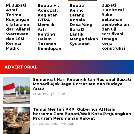
Pj.Bupati
Bupati
Bupati H .
Bupati
Asraf
H.Adirozal
Adirozal :
Kerinci
Terima
Buka
Kegiatan
Larang
Kunjungan
pelatihan
GTRA
Kepala
silaturahmi
pembekalan
Memiliki
Desa Yang
dari Aliansi
dan uji
Arti
Baru Di
Wartawan
sertifikasi
Penting
Lantik
dan LSM
tenaga
Dalam
Mengadakan
Kerinci
kerja
Tatanan
Syukuran
Mudik
konstruksi
Kehidupan
ADVERTORIAL
Semangat Hari Kebangkitan Nasional Bupati
Monadi Ajak Jaga Persatuan dan Budaya
Arsip
21 Mei 2026 | 13:21 WIB
Temui Menteri PKP, Gubernur Al Haris
bersama Para Bupati/Wali Kota Perjuangkan
Program Perumahan Rakyat
23 Februari 2026 | 22:23 WIB