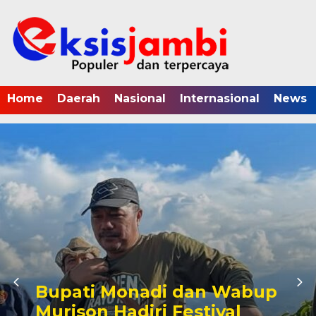
Home
Daerah
Nasional
Internasional
News
Bupati Monadi dan Wabup
Murison Hadiri Festival