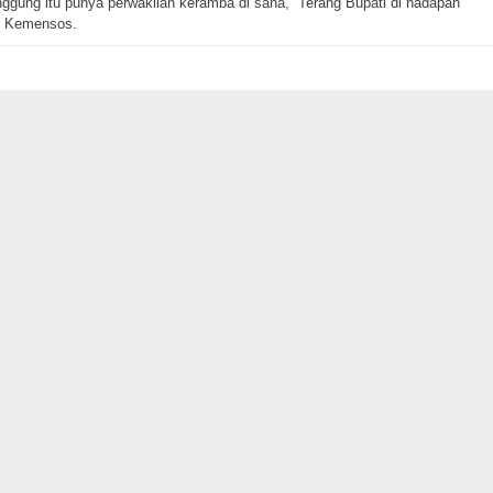
gung itu punya perwakilan keramba di sana,” Terang Bupati di hadapan
n Kemensos.