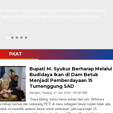
i H. Murison menghadiri Festival Panen Rayo Kopi Robusta
kungan terhadap petani dan pengembangan kopi Kerinci
l.
PKAT
Bupati M. Syukur Berharap Melalui
Budidaya Ikan di Dam Betuk
Menjadi Pemberdayaan 15
Tumenggung SAD
Bangko |
Selasa, 27 Jan 2026 - 09:58 WIB
“Saya bilang, kamu harus keluar dari situ. Akhirnya
 keluar semua dan sekarang PETI di sana sebagian besar sudah tidak ada.
tuk ini memiliki potensi besar untuk perikanan, jadi saya ingin 15