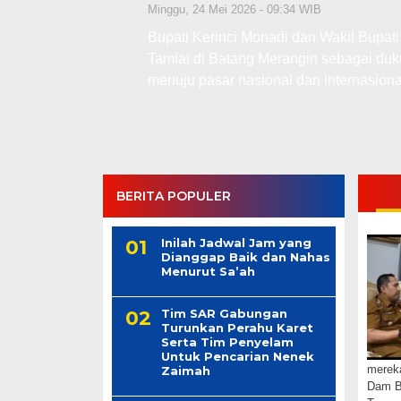
Minggu, 24 Mei 2026 - 09:34 WIB
Bupati Kerinci Monadi dan Wakil Bupat
iah
Tamiai di Batang Merangin sebagai du
menuju pasar nasional dan internasiona
BERITA POPULER
Inilah Jadwal Jam yang
Dianggap Baik dan Nahas
Menurut Sa’ah
Tim SAR Gabungan
Turunkan Perahu Karet
Serta Tim Penyelam
Untuk Pencarian Nenek
mereka
Zaimah
Dam Be