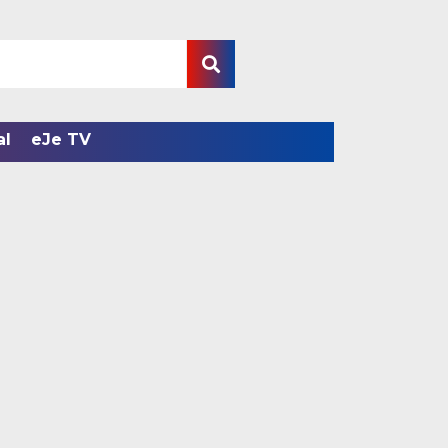
al
eJe TV
Kadis PUPR Kerinci J
Fashion Show “Perem
Kota Sungai Penuh