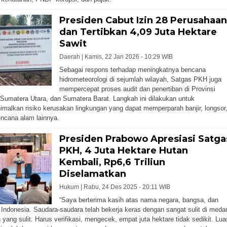
Presiden Cabut Izin 28 Perusahaan
dan Tertibkan 4,09 Juta Hektare
Sawit
Daerah |
Kamis, 22 Jan 2026 - 10:29 WIB
Sebagai respons terhadap meningkatnya bencana
hidrometeorologi di sejumlah wilayah, Satgas PKH juga
mempercepat proses audit dan penertiban di Provinsi
Sumatera Utara, dan Sumatera Barat. Langkah ini dilakukan untuk
malkan risiko kerusakan lingkungan yang dapat memperparah banjir, longsor
ncana alam lainnya.
Presiden Prabowo Apresiasi Satga
PKH, 4 Juta Hektare Hutan
Kembali, Rp6,6 Triliun
Diselamatkan
Hukum |
Rabu, 24 Des 2025 - 20:11 WIB
“Saya berterima kasih atas nama negara, bangsa, dan
 Indonesia. Saudara-saudara telah bekerja keras dengan sangat sulit di meda
yang sulit. Harus verifikasi, mengecek, empat juta hektare tidak sedikit. Lua