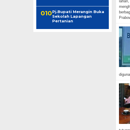
lahan,
mengha
Pj.Bupati Merangin Buka
berbag
Sekolah Lapangan
Prabo
Pertanian
diguna