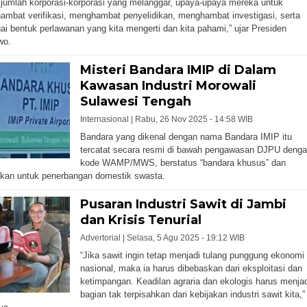
 jumlah korporasi-korporasi yang melanggar, upaya-upaya mereka untuk
mbat verifikasi, menghambat penyelidikan, menghambat investigasi, serta
ai bentuk perlawanan yang kita mengerti dan kita pahami,” ujar Presiden
wo.
Misteri Bandara IMIP di Dalam
Kawasan Industri Morowali
Sulawesi Tengah
Internasional |
Rabu, 26 Nov 2025 - 14:58 WIB
Bandara yang dikenal dengan nama Bandara IMIP itu
tercatat secara resmi di bawah pengawasan DJPU deng
kode WAMP/MWS, berstatus “bandara khusus” dan
kan untuk penerbangan domestik swasta.
Pusaran Industri Sawit di Jambi
dan Krisis Tenurial
Advertorial |
Selasa, 5 Agu 2025 - 19:12 WIB
“Jika sawit ingin tetap menjadi tulang punggung ekonomi
nasional, maka ia harus dibebaskan dari eksploitasi dan
ketimpangan. Keadilan agraria dan ekologis harus menjad
bagian tak terpisahkan dari kebijakan industri sawit kita,”