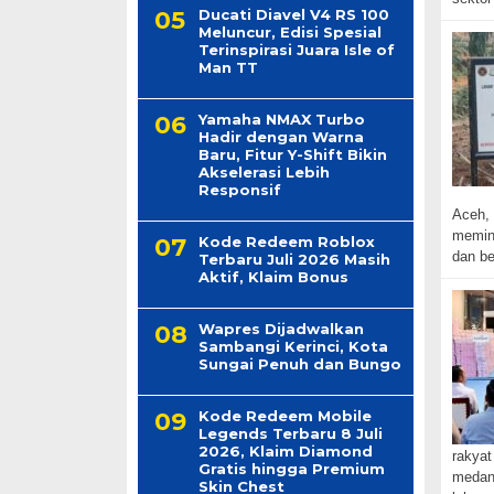
Ducati Diavel V4 RS 100
Meluncur, Edisi Spesial
Terinspirasi Juara Isle of
Man TT
Yamaha NMAX Turbo
Hadir dengan Warna
Baru, Fitur Y-Shift Bikin
Akselerasi Lebih
Responsif
Aceh, 
memini
Kode Redeem Roblox
dan be
Terbaru Juli 2026 Masih
Aktif, Klaim Bonus
Wapres Dijadwalkan
Sambangi Kerinci, Kota
Sungai Penuh dan Bungo
Kode Redeem Mobile
Legends Terbaru 8 Juli
2026, Klaim Diamond
rakyat
Gratis hingga Premium
medan 
Skin Chest