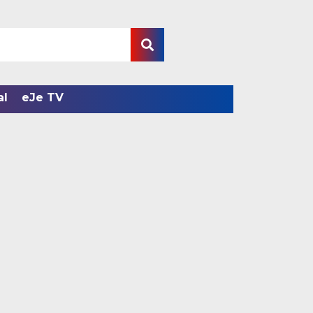
al
eJe TV