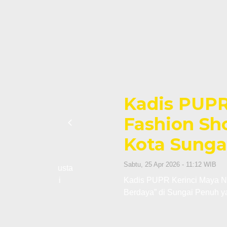
Kadis PUPR Keri
i
Fashion Show “
Kota Sungai Pe
Sabtu, 25 Apr 2026 - 11:12 WIB
i Robusta
erinci
Kadis PUPR Kerinci Maya Novefry Han
Berdaya” di Sungai Penuh yang berlang