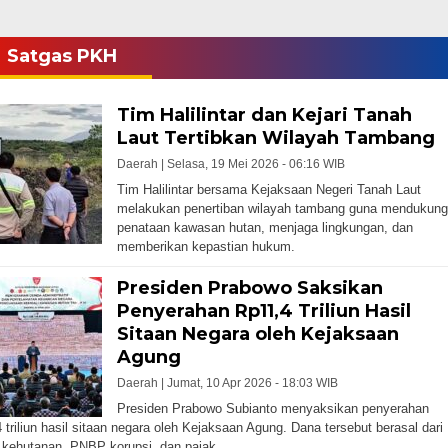
Satgas PKH
Tim Halilintar dan Kejari Tanah
Laut Tertibkan Wilayah Tambang
Daerah |
Selasa, 19 Mei 2026 - 06:16 WIB
Tim Halilintar bersama Kejaksaan Negeri Tanah Laut
melakukan penertiban wilayah tambang guna mendukung
penataan kawasan hutan, menjaga lingkungan, dan
memberikan kepastian hukum.
Presiden Prabowo Saksikan
Penyerahan Rp11,4 Triliun Hasil
Sitaan Negara oleh Kejaksaan
Agung
Daerah |
Jumat, 10 Apr 2026 - 18:03 WIB
Presiden Prabowo Subianto menyaksikan penyerahan
 triliun hasil sitaan negara oleh Kejaksaan Agung. Dana tersebut berasal dari
 kehutanan, PNBP korupsi, dan pajak.