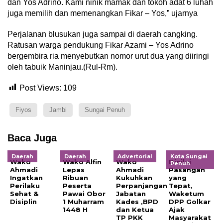
dan Yos Adrino. Kami ninik mamak dan tokoh adat 6 luhah
juga memilih dan memenangkan Fikar – Yos,” ujarnya
Perjalanan blusukan juga sampai di daerah cangking.
Ratusan warga pendukung Fikar Azami – Yos Adrino
bergembira ria menyebutkan nomor urut dua yang diiringi
oleh tabuik Maninjau.(Rul-Rm).
Post Views:
109
Fiyos
Jambi
Sungai Penuh
Baca Juga
Daerah
Daerah
Advertorial
Kota Sungai
Wako
Wako Alfin
Wako
Dinilai
Penuh
Ahmadi
Lepas
Ahmadi
Pasangan
Ingatkan
Ribuan
Kukuhkan
yang
Perilaku
Peserta
Perpanjangan
Tepat,
Sehat &
Pawai Obor
Jabatan
Waketum
Disiplin
1 Muharram
Kades ,BPD
DPP Golkar
1448 H
dan Ketua
Ajak
TP PKK
Masyarakat