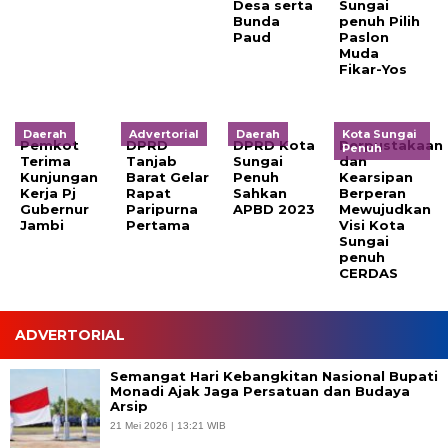
Desa serta
Sungai
Bunda
penuh Pilih
Paud
Paslon
Muda
Fikar-Yos
Daerah
Advertorial
Daerah
Kota Sungai
Pemkot
DPRD
DPRD Kota
Perpustakaan
Penuh
Terima
Tanjab
Sungai
dan
Kunjungan
Barat Gelar
Penuh
Kearsipan
Kerja Pj
Rapat
Sahkan
Berperan
Gubernur
Paripurna
APBD 2023
Mewujudkan
Jambi
Pertama
Visi Kota
Sungai
penuh
CERDAS
ADVERTORIAL
Semangat Hari Kebangkitan Nasional Bupati
Monadi Ajak Jaga Persatuan dan Budaya
Arsip
21 Mei 2026 | 13:21 WIB