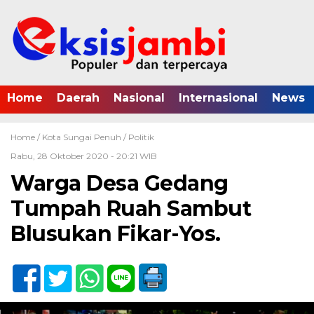
Home
Daerah
Nasional
Internasional
News
Home /
Kota Sungai Penuh
/
Politik
Rabu, 28 Oktober 2020 - 20:21 WIB
Warga Desa Gedang
Tumpah Ruah Sambut
Blusukan Fikar-Yos.