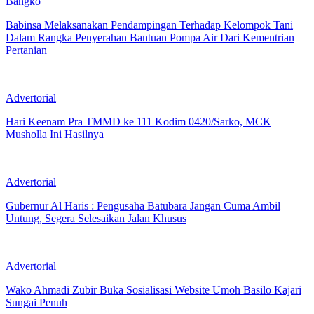
Bangko
Babinsa Melaksanakan Pendampingan Terhadap Kelompok Tani
Dalam Rangka Penyerahan Bantuan Pompa Air Dari Kementrian
Pertanian
Advertorial
Hari Keenam Pra TMMD ke 111 Kodim 0420/Sarko, MCK
Musholla Ini Hasilnya
Advertorial
Gubernur Al Haris : Pengusaha Batubara Jangan Cuma Ambil
Untung, Segera Selesaikan Jalan Khusus
Advertorial
Wako Ahmadi Zubir Buka Sosialisasi Website Umoh Basilo Kajari
Sungai Penuh