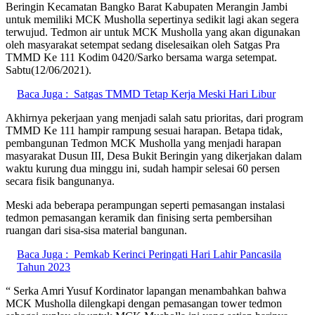
Beringin Kecamatan Bangko Barat Kabupaten Merangin Jambi
untuk memiliki MCK Musholla sepertinya sedikit lagi akan segera
terwujud. Tedmon air untuk MCK Musholla yang akan digunakan
oleh masyarakat setempat sedang diselesaikan oleh Satgas Pra
TMMD Ke 111 Kodim 0420/Sarko bersama warga setempat.
Sabtu(12/06/2021).
Baca Juga :
Satgas TMMD Tetap Kerja Meski Hari Libur
Akhirnya pekerjaan yang menjadi salah satu prioritas, dari program
TMMD Ke 111 hampir rampung sesuai harapan. Betapa tidak,
pembangunan Tedmon MCK Musholla yang menjadi harapan
masyarakat Dusun III, Desa Bukit Beringin yang dikerjakan dalam
waktu kurung dua minggu ini, sudah hampir selesai 60 persen
secara fisik bangunanya.
Meski ada beberapa perampungan seperti pemasangan instalasi
tedmon pemasangan keramik dan finising serta pembersihan
ruangan dari sisa-sisa material bangunan.
Baca Juga :
Pemkab Kerinci Peringati Hari Lahir Pancasila
Tahun 2023
“ Serka Amri Yusuf Kordinator lapangan menambahkan bahwa
MCK Musholla dilengkapi dengan pemasangan tower tedmon