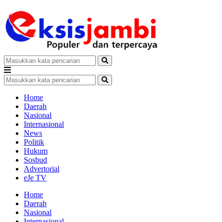
Home
Daerah
Nasional
Internasional
News
Politik
Hukum
Sosbud
Advertorial
eJe TV
Home
Daerah
Nasional
Internasional