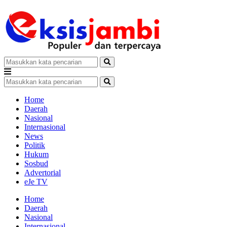
Home
Daerah
Nasional
Internasional
News
Politik
Hukum
Sosbud
Advertorial
eJe TV
Home
Daerah
Nasional
Internasional