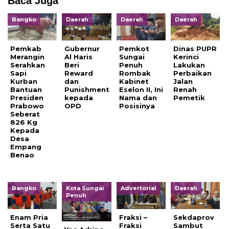
Baca Juga
Bangko
Daerah
Daerah
Daerah
Pemkab
Gubernur
Pemkot
Dinas PUPR
Merangin
Al Haris
Sungai
Kerinci
Serahkan
Beri
Penuh
Lakukan
Sapi
Reward
Rombak
Perbaikan
Kurban
dan
Kabinet
Jalan
Bantuan
Punishment
Eselon II, Ini
Renah
Presiden
kepada
Nama dan
Pemetik
Prabowo
OPD
Posisinya
Seberat
826 Kg
Kepada
Desa
Empang
Benao
Bangko
Kota Sungai
Advertorial
Daerah
Penuh
Enam Pria
Fraksi –
Sekdaprov
Serta Satu
Fraksi
Sambut