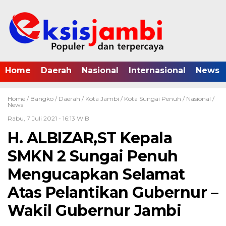
Home
Daerah
Nasional
Internasional
News
Home /
Bangko
/
Daerah
/
Kota Jambi
/
Kota Sungai Penuh
/
Nasional
/
News
Rabu, 7 Juli 2021 - 16:13 WIB
H. ALBIZAR,ST Kepala
SMKN 2 Sungai Penuh
Mengucapkan Selamat
Atas Pelantikan Gubernur –
Wakil Gubernur Jambi