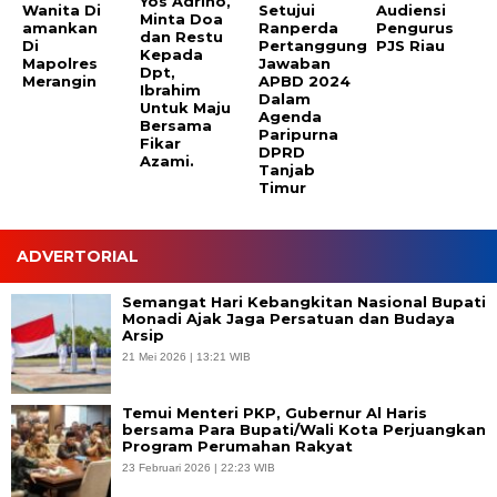
Yos Adrino,
Wanita Di
Setujui
Audiensi
Minta Doa
amankan
Ranperda
Pengurus
dan Restu
Di
Pertanggung
PJS Riau
Kepada
Mapolres
Jawaban
Dpt,
Merangin
APBD 2024
Ibrahim
Dalam
Untuk Maju
Agenda
Bersama
Paripurna
Fikar
DPRD
Azami.
Tanjab
Timur
ADVERTORIAL
Semangat Hari Kebangkitan Nasional Bupati
Monadi Ajak Jaga Persatuan dan Budaya
Arsip
21 Mei 2026 | 13:21 WIB
Temui Menteri PKP, Gubernur Al Haris
bersama Para Bupati/Wali Kota Perjuangkan
Program Perumahan Rakyat
23 Februari 2026 | 22:23 WIB