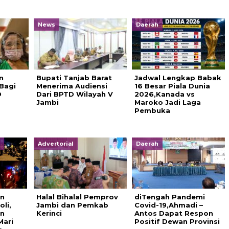
News
Daerah
n
Bupati Tanjab Barat
Jadwal Lengkap Babak
Bagi
Menerima Audiensi
16 Besar Piala Dunia
D
Dari BPTD Wilayah V
2026,Kanada vs
Jambi
Maroko Jadi Laga
Pembuka
Advertorial
Daerah
n
Halal Bihalal Pemprov
diTengah Pandemi
li,
Jambi dan Pemkab
Covid-19,Ahmadi –
an
Kerinci
Antos Dapat Respon
Mari
Positif Dewan Provinsi