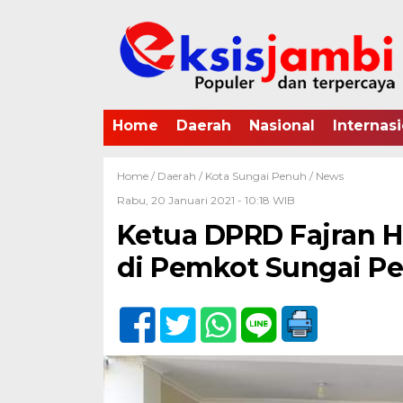
Home
Daerah
Nasional
Internasi
Home /
Daerah
/
Kota Sungai Penuh
/
News
Rabu, 20 Januari 2021 - 10:18 WIB
Ketua DPRD Fajran H
di Pemkot Sungai P