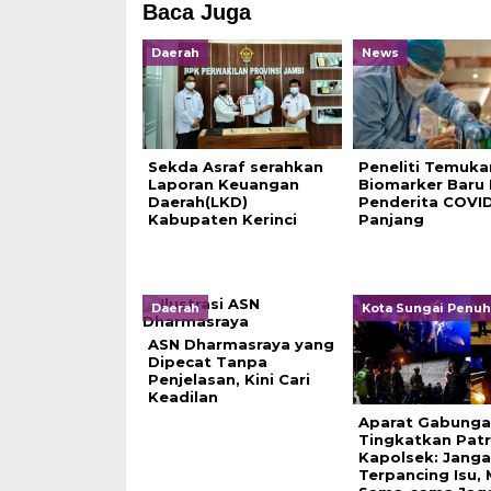
Baca Juga
Daerah
News
Sekda Asraf serahkan
Peneliti Temuka
Laporan Keuangan
Biomarker Baru 
Daerah(LKD)
Penderita COVI
Kabupaten Kerinci
Panjang
Daerah
Kota Sungai Penuh
ASN Dharmasraya yang
Dipecat Tanpa
Penjelasan, Kini Cari
Keadilan
Aparat Gabunga
Tingkatkan Patro
Kapolsek: Jang
Terpancing Isu, 