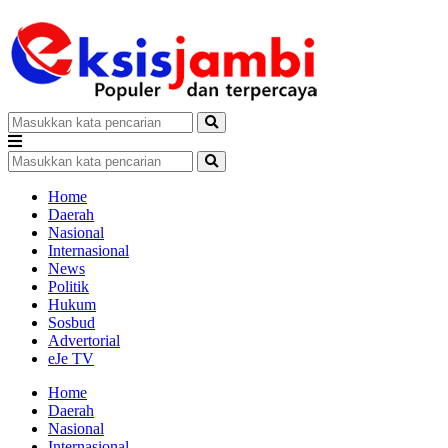
Home
Daerah
Nasional
Internasional
News
Politik
Hukum
Sosbud
Advertorial
eJe TV
Home
Daerah
Nasional
Internasional