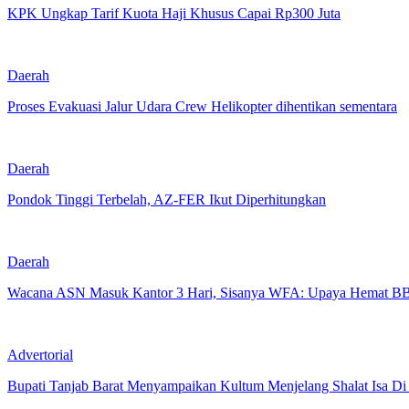
KPK Ungkap Tarif Kuota Haji Khusus Capai Rp300 Juta
Daerah
Proses Evakuasi Jalur Udara Crew Helikopter dihentikan sementara
Daerah
Pondok Tinggi Terbelah, AZ-FER Ikut Diperhitungkan
Daerah
Wacana ASN Masuk Kantor 3 Hari, Sisanya WFA: Upaya Hemat B
Advertorial
Bupati Tanjab Barat Menyampaikan Kultum Menjelang Shalat Isa Di Me