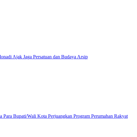
onadi Ajak Jaga Persatuan dan Budaya Arsip
a Para Bupati/Wali Kota Perjuangkan Program Perumahan Rakyat