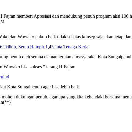
Fajran memberi Apresiasi dan mendukung penuh program aksi 100 ha
M.M
ako dan Wawako cukup baik tidak sebatas konsep saja akan tetapi langs
6 Triliun, Serap Hampir 1,45 Juta Tenaga Kerja
ukung penuh oleh semua eleman terutama masyarakat Kota Sungaipenu
an Wawako bisa sukses ” terang H.Fajran
wujud
at Kota Sungaipenuh agar bisa lebih baik.
 mohon dukungan penuh, agar apa yang kita kehendaki bersama menuju
an(**)