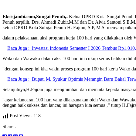
Eksisjambi.com,Sungai Penuh,-
Ketua DPRD Kota Sungai Penuh H.
Penuh terpilih, Drs. Ahmadi Zubir,M.M dan Dr. Alvia Santoni,S.E,
ketua DPRD Kota Subgai Penuh H. Fajran, S.P, M.Si menyampaikan
dalam pelaksanaan aksi program kerja 100 hari yang dilakukan oleh W
Baca Juga :
Investasi Indonesia Semester I 2026 Tembus Rp1.010,
Wako dan Wawako dalam aksi 100 hari ini cukup serius bahkan did
“dengan konsep ini kita yakin proses program 100 hari kerja Wako d
Baca Juga :
Bupati M. Syukur Optimis Merangin Baru Bakal Ter
Selanjutnya,H.Fajran juga menghimbau dan meminta kepada masyarak
“agar kelancaran 100 hari yang dilaksanakan oleh Wako dan Wawako
dengan baik sukses dan lancar, ini harapan kita semua ,” tutup H.Fajr
Post Views:
118
Share :