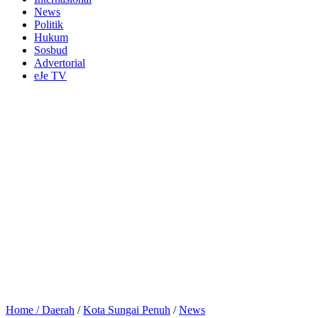
News
Politik
Hukum
Sosbud
Advertorial
eJe TV
Home /
Daerah
/
Kota Sungai Penuh
/
News