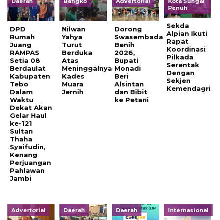
Daerah
Bangko
Advertorial
Kota Sungai
Penuh
Sekda
DPD
Nilwan
Dorong
Alpian Ikuti
Rumah
Yahya
Swasembada
Rapat
Juang
Turut
Benih
Koordinasi
RAMPAS
Berduka
2026,
Pilkada
Setia 08
Atas
Bupati
Serentak
Berdaulat
Meninggalnya
Monadi
Dengan
Kabupaten
Kades
Beri
Sekjen
Tebo
Muara
Alsintan
Kemendagri
Dalam
Jernih
dan Bibit
Waktu
ke Petani
Dekat Akan
Gelar Haul
ke-121
Sultan
Thaha
Syaifudin,
Kenang
Perjuangan
Pahlawan
Jambi
Advertorial
Daerah
Daerah
Internasional