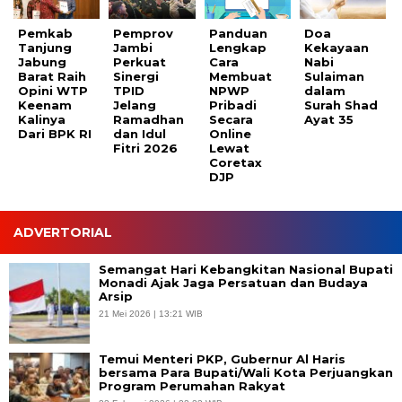
Pemkab
Pemprov
Panduan
Doa
Tanjung
Jambi
Lengkap
Kekayaan
Jabung
Perkuat
Cara
Nabi
Barat Raih
Sinergi
Membuat
Sulaiman
Opini WTP
TPID
NPWP
dalam
Keenam
Jelang
Pribadi
Surah Shad
Kalinya
Ramadhan
Secara
Ayat 35
Dari BPK RI
dan Idul
Online
Fitri 2026
Lewat
Coretax
DJP
ADVERTORIAL
Semangat Hari Kebangkitan Nasional Bupati
Monadi Ajak Jaga Persatuan dan Budaya
Arsip
21 Mei 2026 | 13:21 WIB
Temui Menteri PKP, Gubernur Al Haris
bersama Para Bupati/Wali Kota Perjuangkan
Program Perumahan Rakyat