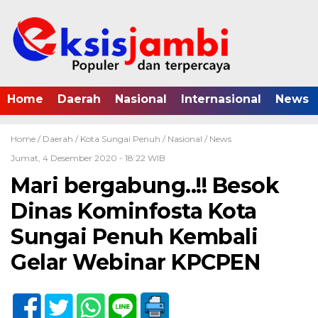
Home
Daerah
Nasional
Internasional
News
Home /
Daerah
/
Kota Sungai Penuh
/
Nasional
/
News
Jumat, 4 Desember 2020 - 18:22 WIB
Mari bergabung..!! Besok
Dinas Kominfosta Kota
Sungai Penuh Kembali
Gelar Webinar KPCPEN