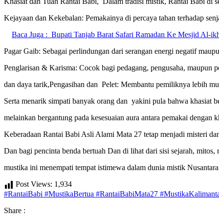
Khasiat dan Tuah Rantai Babi, Dalam tradisi mistik, Rantai Babi di s
Kejayaan dan Kekebalan: Pemakainya di percaya tahan terhadap senj
Baca Juga :
Bupati Tanjab Barat Safari Ramadan Ke Mesjid Al-ik
Pagar Gaib: Sebagai perlindungan dari serangan energi negatif maup
Penglarisan & Karisma: Cocok bagi pedagang, pengusaha, maupun p
dan daya tarik,Pengasihan dan Pelet: Membantu pemiliknya lebih mud
Serta menarik simpati banyak orang dan yakini pula bahwa khasiat be
melainkan bergantung pada kesesuaian aura antara pemakai dengan 
Keberadaan Rantai Babi Asli Alami Mata 27 tetap menjadi misteri dan 
Dan bagi pencinta benda bertuah Dan di lihat dari sisi sejarah, mitos
mustika ini menempati tempat istimewa dalam dunia mistik Nusantara
Post Views:
1,934
#RantaiBabi #MustikaBertua #RantaiBabiMata27 #MustikaKalimanta
Share :