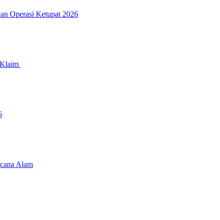
kan Operasi Ketupat 2026
n Klaim
6
ncana Alam