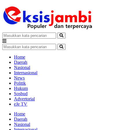
Home
Daerah
Nasional
Internasional
News
Politik
Hukum
Sosbud
Advertorial
eJe TV
Home
Daerah
Nasional
Internasional