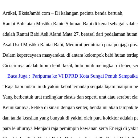
Artikel, EksisJambi.com – Di kalangan pecinta benda bertuah,
Rantai Babi atau Mustika Rante Siluman Babi di kenal sebagai salah s
adalah Rantai Babi Asli Alami Mata 27, berasal dari pedalaman hutan 
Asal Usul Mustika Rantai Babi, Menurut penuturan para penjaga pusak
Dalam kepercayaan masyarakat, di antara kelompok babi hutan terdap
Ciri-cirinya adalah tubuh lebih kecil, bulu putih melingkar di leher, 
Baca Juga :
Paripurna ke VI DPRD Kota Sungai Penuh Sampaikan 
“Raja babi hutan ini di yakini kebal terhadap senjata tajam maupun p
Yang berbentuk urat melingkar elastis dan seperti urat atau serabut ela
Keunikannya, ketika di sinari dengan senter, benda ini akan tampak 
dan tanda keaslian yang banyak di yakini oleh para kolektor adalah p
para leluhurnya Menjadi raja pemimpin kawanan serta Energi di yaki