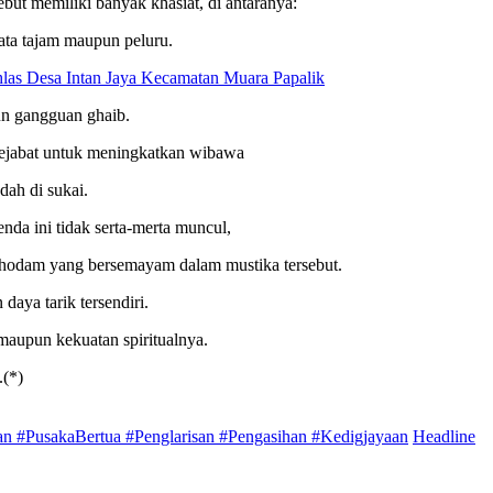
ebut memiliki banyak khasiat, di antaranya:
ata tajam maupun peluru.
hlas Desa Intan Jaya Kecamatan Muara Papalik
un gangguan ghaib.
ejabat untuk meningkatkan wibawa
ah di sukai.
nda ini tidak serta-merta muncul,
khodam yang bersemayam dalam mustika tersebut.
daya tarik tersendiri.
, maupun kekuatan spiritualnya.
.(*)
n #PusakaBertua #Penglarisan #Pengasihan #Kedigjayaan
Headline