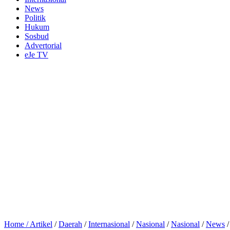
News
Politik
Hukum
Sosbud
Advertorial
eJe TV
Home /
Artikel
/
Daerah
/
Internasional
/
Nasional
/
Nasional
/
News