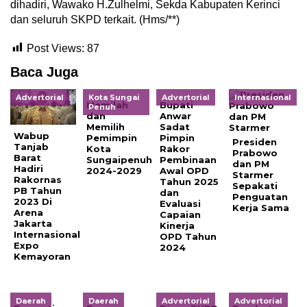
dihadiri, Wawako H.Zulhelmi, Sekda Kabupaten Kerinci
dan seluruh SKPD terkait. (Hms/**)
Post Views:
87
Baca Juga
Advertorial
Kota Sungai
Advertorial
Internasional
Memilah
Bupati
Penuh
dan
Anwar
Memilih
Sadat
Wabup
Pemimpin
Pimpin
Presiden
Tanjab
Kota
Rakor
Prabowo
Barat
Sungaipenuh
Pembinaan
dan PM
Hadiri
2024-2029
Awal OPD
Starmer
Rakornas
Tahun 2025
Sepakati
PB Tahun
dan
Penguatan
2023 Di
Evaluasi
Kerja Sama
Arena
Capaian
Jakarta
Kinerja
Internasional
OPD Tahun
Expo
2024
Kemayoran
Daerah
Daerah
Advertorial
Advertorial