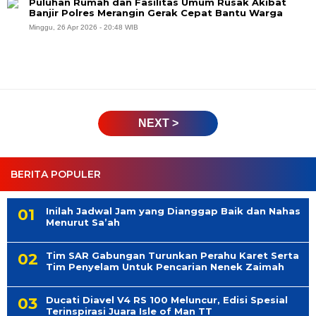
Puluhan Rumah dan Fasilitas Umum Rusak Akibat
Banjir Polres Merangin Gerak Cepat Bantu Warga
Minggu, 26 Apr 2026 - 20:48 WIB
NEXT >
BERITA POPULER
Inilah Jadwal Jam yang Dianggap Baik dan Nahas
Menurut Sa’ah
Tim SAR Gabungan Turunkan Perahu Karet Serta
Tim Penyelam Untuk Pencarian Nenek Zaimah
Ducati Diavel V4 RS 100 Meluncur, Edisi Spesial
Terinspirasi Juara Isle of Man TT