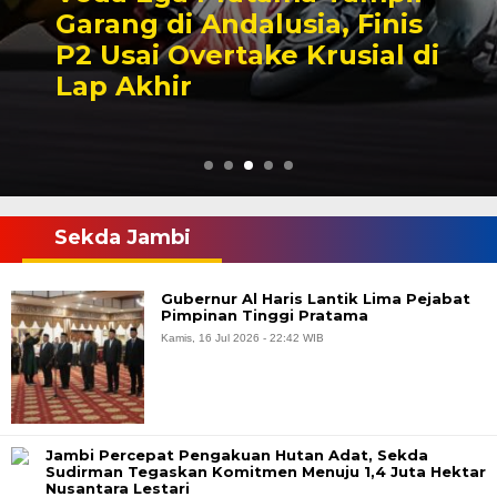
Garang di Andalusia, Finis
P2 Usai Overtake Krusial di
Lap Akhir
Sekda Jambi
Gubernur Al Haris Lantik Lima Pejabat
Pimpinan Tinggi Pratama
Kamis, 16 Jul 2026 - 22:42 WIB
Jambi Percepat Pengakuan Hutan Adat, Sekda
Sudirman Tegaskan Komitmen Menuju 1,4 Juta Hektar
Nusantara Lestari