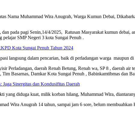
, atas Nama Muhammad Wira Anugrah, Warga Kumun Debai, Dikabarkan 
 dan pada pagi Senin,14/4/2025, Ratusan Masyarakat kumun debai, 
g pelajar SMP Negeri 3 kota Sungai Penuh .
KPD Kota Sungai Penuh Tahun 2024
sipasi langsung dalam pencarian, baik di perladangan warga maupun 
sir Perladangan, daerah Renah Betung, Renah wa, SP 8 , daerah air t
ebut, Tim Basarnas, Damkar Kota Sungai Penuh , Babinkamtibmas dan Ba
 Jaga Sinergitas dan Kondusifitas Daerah
i yang diduga kuat, milik korban hilang, Muhammad Wira, diantaranya 
mmad Wira Anugrah 14 tahun, sampai jam 6 sore, belum membuahkan H