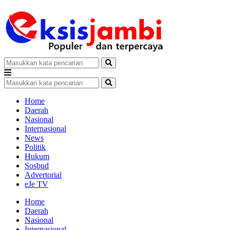
Home
Daerah
Nasional
Internasional
News
Politik
Hukum
Sosbud
Advertorial
eJe TV
Home
Daerah
Nasional
Internasional