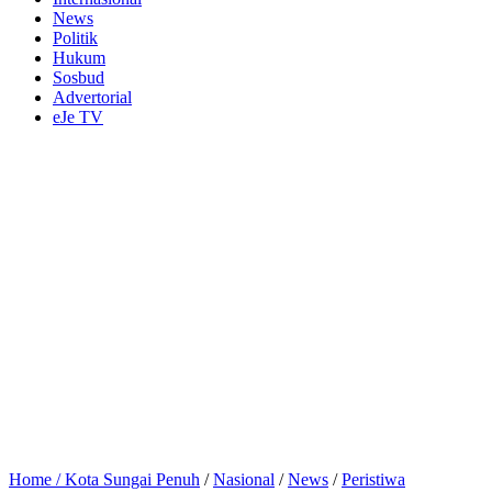
News
Politik
Hukum
Sosbud
Advertorial
eJe TV
Home /
Kota Sungai Penuh
/
Nasional
/
News
/
Peristiwa