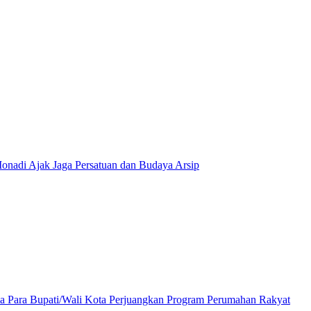
onadi Ajak Jaga Persatuan dan Budaya Arsip
a Para Bupati/Wali Kota Perjuangkan Program Perumahan Rakyat