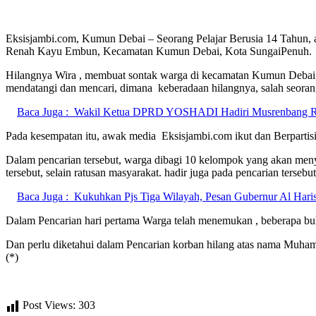
Eksisjambi.com, Kumun Debai – Seorang Pelajar Berusia 14 Tahun
Renah Kayu Embun, Kecamatan Kumun Debai, Kota SungaiPenuh.
Hilangnya Wira , membuat sontak warga di kecamatan Kumun Debai,
mendatangi dan mencari, dimana keberadaan hilangnya, salah seoran
Baca Juga :
Wakil Ketua DPRD YOSHADI Hadiri Musrenbang R
Pada kesempatan itu, awak media Eksisjambi.com ikut dan Berparti
Dalam pencarian tersebut, warga dibagi 10 kelompok yang akan menyi
tersebut, selain ratusan masyarakat. hadir juga pada pencarian ters
Baca Juga :
Kukuhkan Pjs Tiga Wilayah, Pesan Gubernur Al Haris:
Dalam Pencarian hari pertama Warga telah menemukan , beberapa bukt
Dan perlu diketahui dalam Pencarian korban hilang atas nama Muha
(*)
Post Views:
303