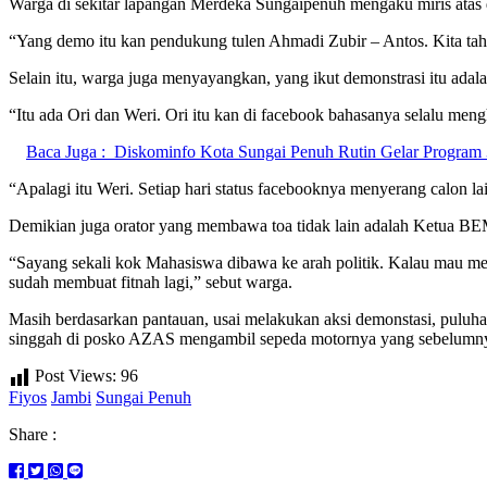
Warga di sekitar lapangan Merdeka Sungaipenuh mengaku miris atas de
“Yang demo itu kan pendukung tulen Ahmadi Zubir – Antos. Kita tah
Selain itu, warga juga menyayangkan, yang ikut demonstrasi itu ada
“Itu ada Ori dan Weri. Ori itu kan di facebook bahasanya selalu men
Baca Juga :
Diskominfo Kota Sungai Penuh Rutin Gelar Program
“Apalagi itu Weri. Setiap hari status facebooknya menyerang calon la
Demikian juga orator yang membawa toa tidak lain adalah Ketua 
“Sayang sekali kok Mahasiswa dibawa ke arah politik. Kalau mau m
sudah membuat fitnah lagi,” sebut warga.
Masih berdasarkan pantauan, usai melakukan aksi demonstasi, puluh
singgah di posko AZAS mengambil sepeda motornya yang sebelumny
Post Views:
96
Fiyos
Jambi
Sungai Penuh
Share :