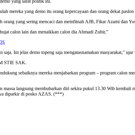
mo yang sarat politik ini.
ulah mereka yang demo itu orang kepercayaan dan orang dekat paslon 
lah orang yang sering mencaci dan memfitnah AJB, Fikar Azami dan Yo
ghujat calon lain dan menaikkan calon dia Ahmadi Zubir,”
 3S
in saja. Ini jelas demo topeng saja mengatasnamakan masyarakat,” ujar
BEM STIE SAK.
endukung sebaiknya mereka menjabarkan program – program calon mere
an massa langsung membubarkan diri sekira pukul 13.30 Wib kembali m
a diparkir di posko AZAS. (***)