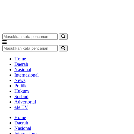
Home
Daerah
Nasional
Internasional
News
Politik
Hukum
Sosbud
Advertorial
eJe TV
Home
Daerah
Nasional
Internasional