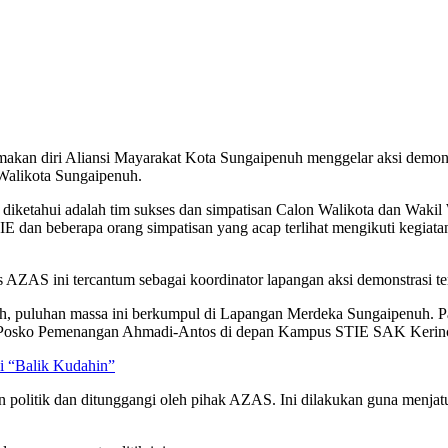
 diri Aliansi Mayarakat Kota Sungaipenuh menggelar aksi demonstr
Walikota Sungaipenuh.
 diketahui adalah tim sukses dan simpatisan Calon Walikota dan Waki
TIE dan beberapa orang simpatisan yang acap terlihat mengikuti keg
s AZAS ini tercantum sebagai koordinator lapangan aksi demonstrasi te
h, puluhan massa ini berkumpul di Lapangan Merdeka Sungaipenuh. Pa
i Posko Pemenangan Ahmadi-Antos di depan Kampus STIE SAK Kerinc
i “Balik Kudahin”
n politik dan ditunggangi oleh pihak AZAS. Ini dilakukan guna menja