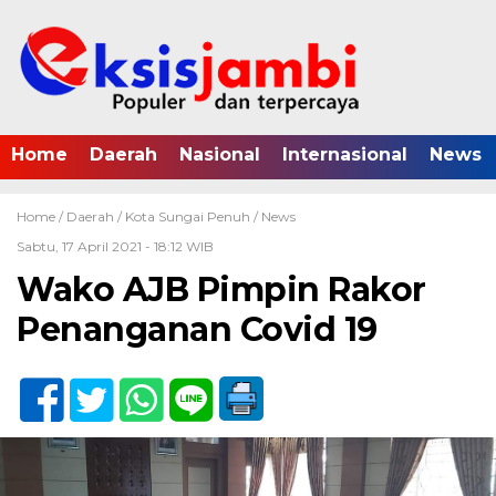
Home
Daerah
Nasional
Internasional
News
Home /
Daerah
/
Kota Sungai Penuh
/
News
Sabtu, 17 April 2021 - 18:12 WIB
Wako AJB Pimpin Rakor
Penanganan Covid 19