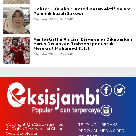
Dokter Tifa Akhiri Keterlibatan Aktif dalam
Polemik Ijazah Jokowi
7 Agustus 2026 | 13:46 WIB
Fantastis! Ini Rincian Biaya yang Dikabarkan
Harus Disiapkan Trabzonspor untuk
Merekrut Mohamed Salah
7 Agustus 2026 | 12:27 WIB
Copyright @ 2026 Eksisjambi,
TENTANG
REDAKSI
All Rights Reserved | Al Ghifari
PEDOMAN MEDIA SIBER
Web Developer