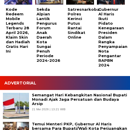
Kode
Sekda
Satresnarkoba
Gubernur
Redeem
Alpian
Polres
Al Haris
Mobile
Lantik
Kerinci
Ikuti
Legends
Pengurus
Putus
Pidato
Terbaru 28
Forum
Rantai
Kenegaraan
April 2026,
Anak
Sindikat
Presiden
Klaim Skin
Daerah
Online
Dalam
dan Hadiah
Kota
Rangka
Gratis Hari
Sungai
Penyampaian
Ini
Penuh
Nota
Periode
Pengantar
2024-2026
RAPBN
2024
ADVERTORIAL
Semangat Hari Kebangkitan Nasional Bupati
Monadi Ajak Jaga Persatuan dan Budaya
Arsip
21 Mei 2026 | 13:21 WIB
Temui Menteri PKP, Gubernur Al Haris
bersama Para Bupati/Wali Kota Perjuangkan