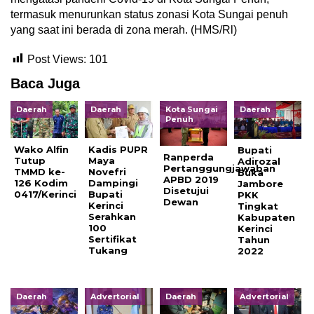
termasuk menurunkan status zonasi Kota Sungai penuh
yang saat ini berada di zona merah. (HMS/Rl)
Post Views:
101
Baca Juga
Daerah
Daerah
Kota Sungai
Daerah
Penuh
Wako Alfin
Kadis PUPR
Bupati
Ranperda
Tutup
Maya
Adirozal
Pertanggungjawaban
TMMD ke-
Novefri
Buka
APBD 2019
126 Kodim
Dampingi
Jambore
Disetujui
0417/Kerinci
Bupati
PKK
Dewan
Kerinci
Tingkat
Serahkan
Kabupaten
100
Kerinci
Sertifikat
Tahun
Tukang
2022
Daerah
Advertorial
Daerah
Advertorial