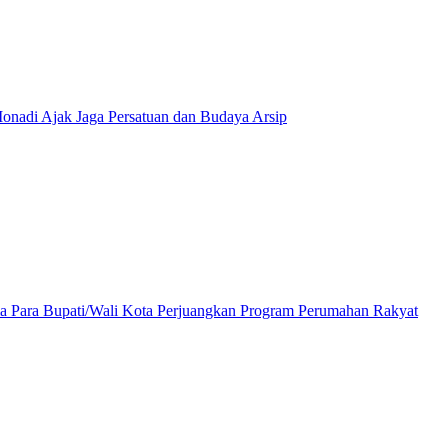
onadi Ajak Jaga Persatuan dan Budaya Arsip
a Para Bupati/Wali Kota Perjuangkan Program Perumahan Rakyat