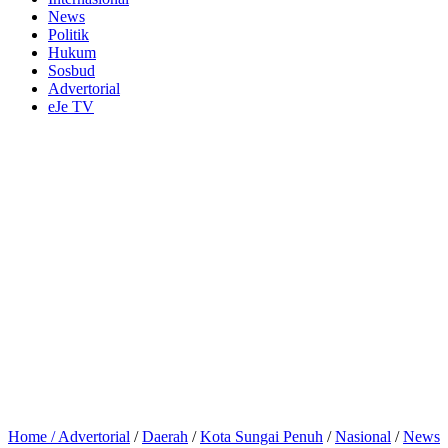
News
Politik
Hukum
Sosbud
Advertorial
eJe TV
Home /
Advertorial
/
Daerah
/
Kota Sungai Penuh
/
Nasional
/
News