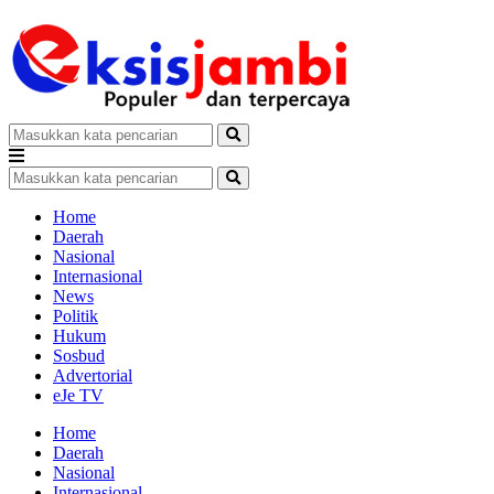
Home
Daerah
Nasional
Internasional
News
Politik
Hukum
Sosbud
Advertorial
eJe TV
Home
Daerah
Nasional
Internasional