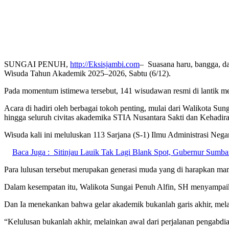
SUNGAI PENUH,
http://Eksisjambi.com
– Suasana haru, bangga, d
Wisuda Tahun Akademik 2025–2026, Sabtu (6/12).
Pada momentum istimewa tersebut, 141 wisudawan resmi di lantik me
Acara di hadiri oleh berbagai tokoh penting, mulai dari Walikota S
hingga seluruh civitas akademika STIA Nusantara Sakti dan Kehadi
Wisuda kali ini meluluskan 113 Sarjana (S-1) Ilmu Administrasi Ne
Baca Juga :
Sitinjau Lauik Tak Lagi Blank Spot, Gubernur Sumba
Para lulusan tersebut merupakan generasi muda yang di harapkan m
Dalam kesempatan itu, Walikota Sungai Penuh Alfin, SH menyampai
Dan Ia menekankan bahwa gelar akademik bukanlah garis akhir, melai
“Kelulusan bukanlah akhir, melainkan awal dari perjalanan pengabdian