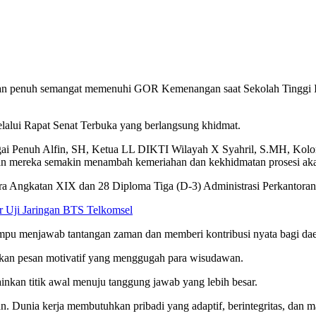
an penuh semangat memenuhi GOR Kemenangan saat Sekolah Tinggi Il
lalui Rapat Senat Terbuka yang berlangsung khidmat.
ungai Penuh Alfin, SH, Ketua LL DIKTI Wilayah X Syahril, S.MH, Kolo
ran mereka semakin menambah kemeriahan dan kekhidmatan prosesi aka
gara Angkatan XIX dan 28 Diploma Tiga (D-3) Administrasi Perkantor
r Uji Jaringan BTS Telkomsel
ampu menjawab tantangan zaman dan memberi kontribusi nyata bagi da
kan pesan motivatif yang menggugah para wisudawan.
nkan titik awal menuju tanggung jawab yang lebih besar.
. Dunia kerja membutuhkan pribadi yang adaptif, berintegritas, dan ma