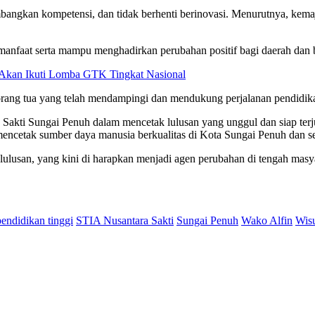
bangkan kompetensi, dan tidak berhenti berinovasi. Menurutnya, kema
anfaat serta mampu menghadirkan perubahan positif bagi daerah dan b
 Akan Ikuti Lomba GTK Tingkat Nasional
 orang tua yang telah mendampingi dan mendukung perjalanan pendidik
 Sakti Sungai Penuh dalam mencetak lulusan yang unggul dan siap terj
encetak sumber daya manusia berkualitas di Kota Sungai Penuh dan se
ulusan, yang kini di harapkan menjadi agen perubahan di tengah masya
pendidikan tinggi
STIA Nusantara Sakti
Sungai Penuh
Wako Alfin
Wis