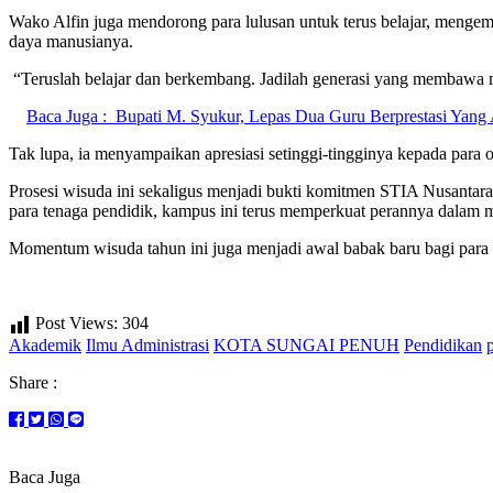
Wako Alfin juga mendorong para lulusan untuk terus belajar, mengem
daya manusianya.
“Teruslah belajar dan berkembang. Jadilah generasi yang membawa m
Baca Juga :
Bupati M. Syukur, Lepas Dua Guru Berprestasi Yang
Tak lupa, ia menyampaikan apresiasi setinggi-tingginya kepada para
Prosesi wisuda ini sekaligus menjadi bukti komitmen STIA Nusantara
para tenaga pendidik, kampus ini terus memperkuat perannya dalam m
Momentum wisuda tahun ini juga menjadi awal babak baru bagi para l
Post Views:
304
Akademik
Ilmu Administrasi
KOTA SUNGAI PENUH
Pendidikan
Share :
Baca Juga