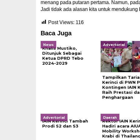
menang pada putaran pertama. Namun, pada
Jadi tidak ada alasan kita untuk mendukung b
Post Views:
116
Baca Juga
News
Advertorial
Khalis Mustiko,
Ditunjuk Sebagai
Ketua DPRD Tebo
2024-2029
Tampilkan Tarian
Kerinci di PWN P
Kontingen IAIN K
Raih Prestasi da
Penghargaan
Advertorial
Daerah
IAIN Kerinci Tambah
Rektor IAIN Keri
Prodi S2 dan S3
Hadiri acara AIU
Mobility Worksh
Krabi di Thailan