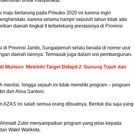
makmuran untuk masyarakat.
i maju bertarung pada Pilwako 2020 ini karena ingin
nghendaki, karena selama hampir sepuluh tahun tidak ada
kan daerah tingkat II terbelekang prestasinya di Provinsi
si di Provinsi Jambi, Sungaipenuh selalu berada di nomor urut
engan daerah lainnya. Termasuk juga dalam sisi pembangunan.
i Murison Melebihi Target Didapil 2 Gunung Tujuh dan
menilai, hingga sejauh ini tidak memiliki program – program
ir dan Alvia Santoni.
on AZAS ini salah semua orang dibuatnya. Bentuk dia saja yang
a Ahmadi Zubir menyampaikan program yang jelas kepada
 dan Wakil Walikota.