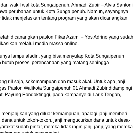
n wakil walikota Sungaipenuh, Ahmadi Zubir – Alvia Santoni
bawa perubahan untuk Kota Sungaipenuh. Namun, sayangnya
ir tidak menjelaskan tentang program yang akan dicanangkan
telah dicanangkan paslon Fikar Azami – Yos Adrino yang suda
likasikan melalui media massa online.
punya lampu aladin, yang bisa menyulap Kota Sungaipenuh
n butuh proses, perencanaan yang matang sehingga
ang riil saja, sekemampuan dan masuk akal. Untuk apa janji-
tegas Paslon Walikota Sungaipenuh 01 Ahmadi Zubir didampingi
ti Payung Pondoktinggi, pada kampanye di Larik Tengah,
ak menjanjikan yang diluar kemampuan, apalagi janji memberi
 dana untuk tokoh-tokoh, janji mengucurkan dana untuk desa-
kat sudah pintar, mereka tidak ingin janji-janji, yang mereka