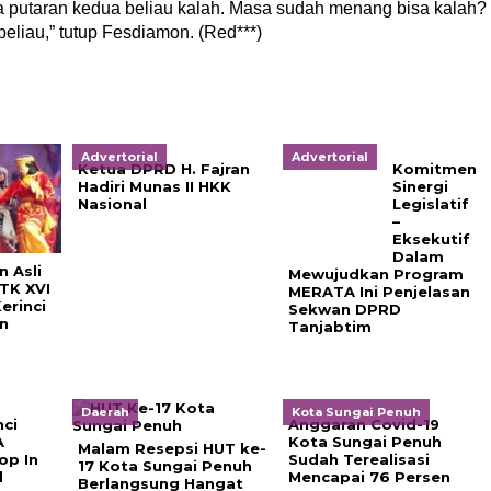
 putaran kedua beliau kalah. Masa sudah menang bisa kalah?
eliau,” tutup Fesdiamon. (Red***)
Advertorial
Advertorial
Ketua DPRD H. Fajran
Komitmen Sinergi
Hadiri Munas II HKK
Legislatif – Eksekutif
Nasional
Dalam Mewujudkan
Program MERATA Ini
Penjelasan Sekwan
DPRD Tanjabtim
 Asli
TK XVI
erinci
n
Daerah
Kota Sungai Penuh
nci
Anggaran Covid-19
A
Kota Sungai Penuh
Malam Resepsi HUT ke-
op In
Sudah Terealisasi
17 Kota Sungai Penuh
d
Mencapai 76 Persen
Berlangsung Hangat