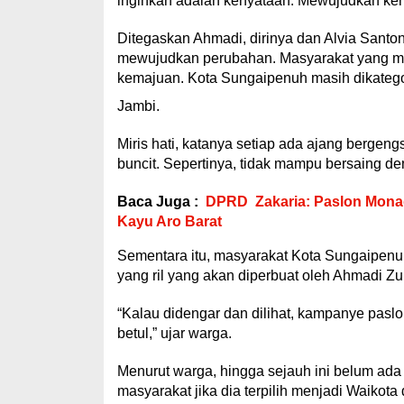
inginkan adalah kenyataan. Mewujudkan ke
Ditegaskan Ahmadi, dirinya dan Alvia Santon
mewujudkan perubahan. Masyarakat yang me
kemajuan. Kota Sungaipenuh masih dikategori
Jambi.
Miris hati, katanya setiap ada ajang bergeng
buncit. Sepertinya, tidak mampu bersaing d
Baca Juga :
DPRD Zakaria: Paslon Monad
Kayu Aro Barat
Sementara itu, masyarakat Kota Sungaipenuh 
yang ril yang akan diperbuat oleh Ahmadi Zub
“Kalau didengar dan dilihat, kampanye pasl
betul,” ujar warga.
Menurut warga, hingga sejauh ini belum ad
masyarakat jika dia terpilih menjadi Waikota