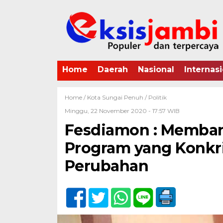
Home
Daerah
Nasional
Internasi
Home /
Kota Sungai Penuh
/
Politik
Minggu, 22 November 2020 - 17:57 WIB
Fesdiamon : Memban
Program yang Konkri
Perubahan