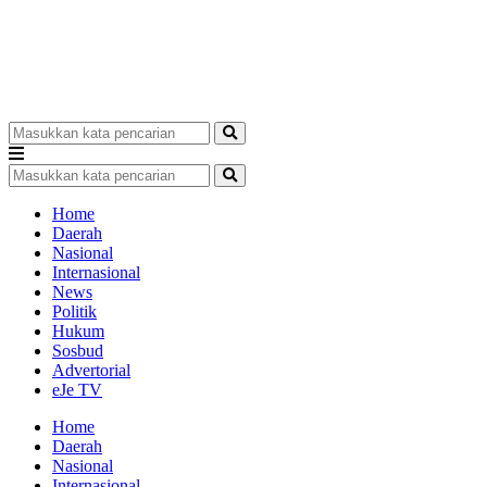
Home
Daerah
Nasional
Internasional
News
Politik
Hukum
Sosbud
Advertorial
eJe TV
Home
Daerah
Nasional
Internasional