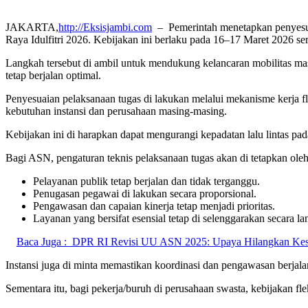
JAKARTA,
http://Eksisjambi.com
– Pemerintah menetapkan penyesuai
Raya Idulfitri 2026. Kebijakan ini berlaku pada 16–17 Maret 2026 se
Langkah tersebut di ambil untuk mendukung kelancaran mobilitas mas
tetap berjalan optimal.
Penyesuaian pelaksanaan tugas di lakukan melalui mekanisme kerja
kebutuhan instansi dan perusahaan masing-masing.
Kebijakan ini di harapkan dapat mengurangi kepadatan lalu lintas p
Bagi ASN, pengaturan teknis pelaksanaan tugas akan di tetapkan ole
Pelayanan publik tetap berjalan dan tidak terganggu.
Penugasan pegawai di lakukan secara proporsional.
Pengawasan dan capaian kinerja tetap menjadi prioritas.
Layanan yang bersifat esensial tetap di selenggarakan secara 
Baca Juga :
DPR RI Revisi UU ASN 2025: Upaya Hilangkan Kes
Instansi juga di minta memastikan koordinasi dan pengawasan berjalan
Sementara itu, bagi pekerja/buruh di perusahaan swasta, kebijakan f