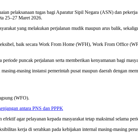
an pelaksanaan tugas bagi Aparatur Sipil Negara (ASN) dan pekerja/b
rta 25–27 Maret 2026.
yarakat yang melakukan perjalanan mudik maupun arus balik, sekaligus
 fleksibel, baik secara Work From Home (WFH), Work From Office (WF
ada periode puncak perjalanan serta memberikan kenyamanan bagi masya
h masing-masing instansi pemerintah pusat maupun daerah dengan memp
langsung (WFO).
enjangan antara PNS dan PPPK
 efektif agar pelayanan kepada masyarakat tetap maksimal selama period
leksibilitas kerja di serahkan pada kebijakan internal masing-masing 