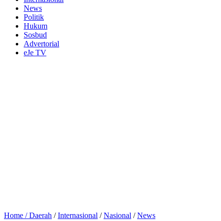
News
Politik
Hukum
Sosbud
Advertorial
eJe TV
Home /
Daerah
/
Internasional
/
Nasional
/
News