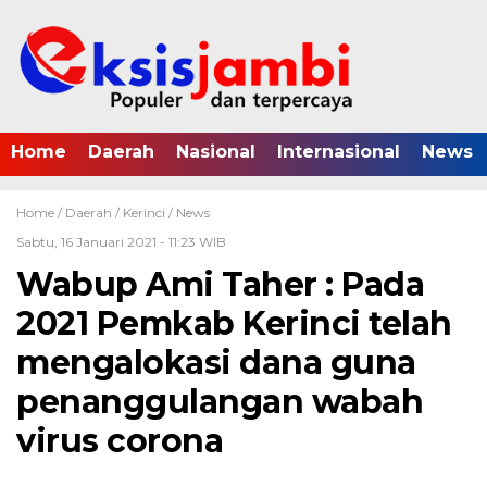
Home
Daerah
Nasional
Internasional
News
Home /
Daerah
/
Kerinci
/
News
Sabtu, 16 Januari 2021 - 11:23 WIB
Wabup Ami Taher : Pada
2021 Pemkab Kerinci telah
mengalokasi dana guna
penanggulangan wabah
virus corona