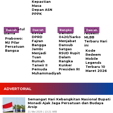
Kepastian
Masa
Depan ASN
PPPK
Daerah
Daerah
Bangko
Daerah
Ketua
Dandim
DPRD
0420/Sarko
Prabowo:
Fajran
Menjabat
NU Pilar
Bangga
Dansub
Persatuan
Jambi
Satgas
Bangsa
Kode
Menjadi
RSUD Rupit
Redeem
Tuan
Dalam
Mobile
Rumah
Rangka
Legends
Tanwir II
Kunker
Terbaru 10
Pemuda
Presiden RI
Maret 2026
Muhammadiyah
ADVERTORIAL
Semangat Hari Kebangkitan Nasional Bupati
Monadi Ajak Jaga Persatuan dan Budaya
Arsip
21 Mei 2026 | 13:21 WIB