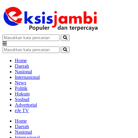
Home
Daerah
Nasional
Internasional
News
Politik
Hukum
Sosbud
Advertorial
eJe TV
Home
Daerah
Nasional
Internasional