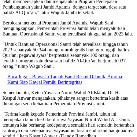
telah mempersiapkan dan menjalankan Program Percepatan
Pembangunan yakni Jambi Agamis, dengan target satu desa satu
hafidz Al-Qur’an,” tutur Wagub Jambi tersebut.
Berbicara mengenai Program Jambi Agamis, Wagub Sani
mengungkapkan, Pemerintah Provinsi Jambi telah menyalurkan
Bantuan Operasional Santri yang terealisasi hingga tahun 2023 lalu.
“Untuk Bantuan Operasional Santri telah terealisasi hingga tahun
2023 sebanyak 50.344 orang, umroh gratis bagi guru ngaji, hafidz
Qur’an, pegawai syara’ berprestasi sebanyak 100 orang, dan
terakhir program satu desa satu hafidz Al-Qur’an berjumlah 937
orang,” tutup Wagub Sani.
Baca Juga :
Bawaslu Tanjab Barat Resmi Dilantik, Amrina:
Kami Siap Kawal Pemilu Berintegritas
Sementara itu, Ketua Yayasan Nurul Wahid Al-Islami, Dr. H.
Kaspul Anwar mengatakan, pihaknya sangat berterima kasih atas
dukungan serta kehadiran Pemerintah Provinsi jambi.
“Terima kasih kepada Pemerintah Provinsi Jambi, tahun ini
merupakan tahun ke-6 berdirinya Yayasan Nurul Wahid Al-Islami,
tentunya kita berharap kedepannya semakin hari semakin bertambah
santrinya dan kedepannya yayasan ini bisa mendirikan bangunannya
sendiri,” kata Kaspul Anwar. (Dandy Ramadhan