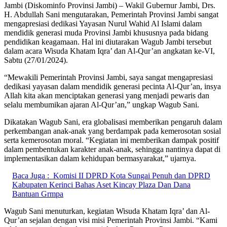
Jambi (Diskominfo Provinsi Jambi) – Wakil Gubernur Jambi, Drs.
H. Abdullah Sani mengutarakan, Pemerintah Provinsi Jambi sangat
mengapresiasi dedikasi Yayasan Nurul Wahid Al Islami dalam
mendidik generasi muda Provinsi Jambi khususnya pada bidang
pendidikan keagamaan. Hal ini diutarakan Wagub Jambi tersebut
dalam acara Wisuda Khatam Iqra’ dan Al-Qur’an angkatan ke-VI,
Sabtu (27/01/2024).
“Mewakili Pemerintah Provinsi Jambi, saya sangat mengapresiasi
dedikasi yayasan dalam mendidik generasi pecinta Al-Qur’an, insya
Allah kita akan menciptakan generasi yang menjadi pewaris dan
selalu membumikan ajaran Al-Qur’an,” ungkap Wagub Sani.
Dikatakan Wagub Sani, era globalisasi memberikan pengaruh dalam
perkembangan anak-anak yang berdampak pada kemerosotan sosial
serta kemerosotan moral. “Kegiatan ini memberikan dampak positif
dalam pembentukan karakter anak-anak, sehingga nantinya dapat di
implementasikan dalam kehidupan bermasyarakat,” ujarnya.
Baca Juga :
Komisi II DPRD Kota Sungai Penuh dan DPRD
Kabupaten Kerinci Bahas Aset Kincay Plaza Dan Dana
Bantuan Grmpa
Wagub Sani menuturkan, kegiatan Wisuda Khatam Iqra’ dan Al-
Qur’an sejalan dengan visi misi Pemerintah Provinsi Jambi. “Kami